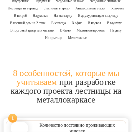
Внутренние
Чердачные
Чердачные на заказ
Чердачные винтовые
Лестницы на веранду
Лестницы в эркер
Антресольные этажи
Уличные
В погреб
Наружные
На мансарду
В двухуровневую квартиру
В частный дом на 2 этаж
В коттедж
В офис
В подвал
В таунхаус
В торговый центр или магазин
В баню
Маленькие проемы
На дачу
На крыльцо
Межэтажные
8 особенностей, которые мы
учитываем
при разработке
каждого проекта лестницы на
металлокаркасе
1
Количество постоянно проживающих
человек