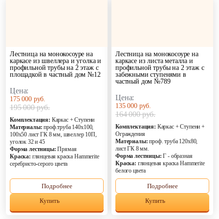
Лестница на монокосоуре на
Лестница на монокосоуре на
каркасе из швеллера и уголка и
каркасе из листа металла и
профильной трубы на 2 этаж с
профильной трубы на 2 этаж с
площадкой в частный дом №12
забежными ступенями в
частный дом №789
Цена:
Цена:
175 000 руб.
135 000 руб.
195 000 руб.
164 000 руб.
Комплектация:
Каркас + Ступени
Комплектация:
Каркас + Ступени +
Материалы:
проф.труба 140х100,
Ограждения
100х50 лист ГК 8 мм, швеллер 10П,
Материалы:
проф. труба 120х80,
уголок 32 и 45
лист ГК 8 мм.
Форма лестницы:
Прямая
Форма лестницы:
Г - образная
Краска:
глянцевая краска Hammerite
Краска:
глянцевая краска Hammerite
серебристо-серого цвета
белого цвета
Подробнее
Подробнее
Купить
Купить