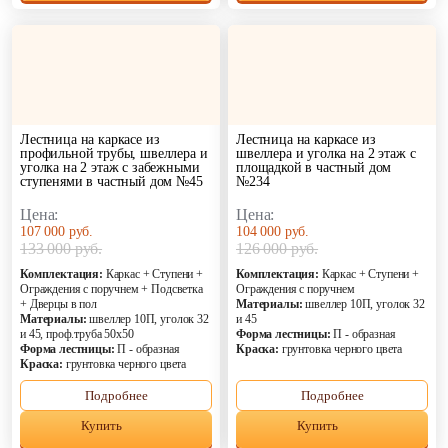
Лестница на каркасе из
Лестница на каркасе из
профильной трубы, швеллера и
швеллера и уголка на 2 этаж с
уголка на 2 этаж с забежными
площадкой в частный дом
ступенями в частный дом №45
№234
Цена:
Цена:
107 000 руб.
104 000 руб.
133 000 руб.
126 000 руб.
Комплектация:
Каркас + Ступени +
Комплектация:
Каркас + Ступени +
Ограждения с поручнем + Подсветка
Ограждения с поручнем
+ Дверцы в пол
Материалы:
швеллер 10П, уголок 32
Материалы:
швеллер 10П, уголок 32
и 45
и 45, проф.труба 50х50
Форма лестницы:
П - образная
Форма лестницы:
П - образная
Краска:
грунтовка черного цвета
Краска:
грунтовка черного цвета
Подробнее
Подробнее
Купить
Купить