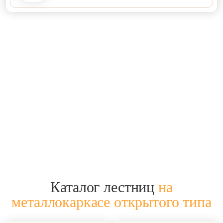
До и после установки лестницы
на металлическом каркасе
Проведите вправо, чтобы посмотреть результат установки
лестницы на металлическом каркасе на заказ
Каталог лестниц
на
металлокаркасе открытого типа