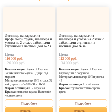
Лестница на каркасе из
Лестница на каркасе из
профильной трубы, швеллера и
швеллера и уголка на 2 этаж с
уголка на 2 этаж с забежными
забежными ступенями в
ступенями в частный дом №23
частный дом №34
Цена:
Цена:
116 000 руб.
112 000 руб.
126 000 руб.
134 000 руб.
Комплектация:
Каркас + Ступени +
Комплектация:
Каркас + Ступени +
Зашив нижнего марша + Дверь под
Ограждения с поручнем
маршем
Материалы:
швеллер 10П и уголка
Материалы:
швеллер 10П, уголок 32
45
и 45; проф.труба 100х50 и 50х50
Форма лестницы:
П - образная
Форма лестницы:
П - образная
Краска:
грунтовка темно-серого
Краска:
глянцевая краска Hammerite
цвета
черного цвета
Подробнее
Подробнее
Купить
Купить