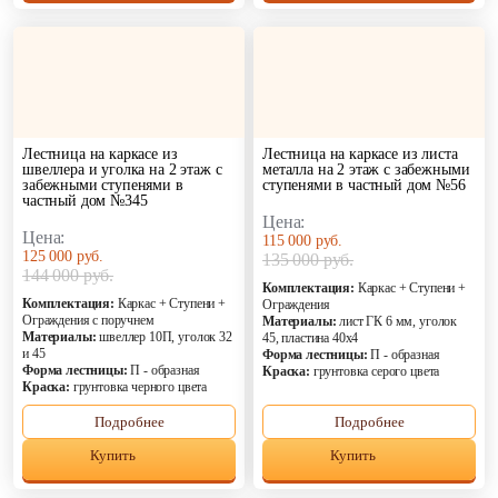
Лестница на каркасе из
Лестница на каркасе из листа
швеллера и уголка на 2 этаж с
металла на 2 этаж с забежными
забежными ступенями в
ступенями в частный дом №56
частный дом №345
Цена:
Цена:
115 000 руб.
125 000 руб.
135 000 руб.
144 000 руб.
Комплектация:
Каркас + Ступени +
Комплектация:
Каркас + Ступени +
Ограждения
Ограждения с поручнем
Материалы:
лист ГК 6 мм, уголок
Материалы:
швеллер 10П, уголок 32
45, пластина 40х4
и 45
Форма лестницы:
П - образная
Форма лестницы:
П - образная
Краска:
грунтовка серого цвета
Краска:
грунтовка черного цвета
Подробнее
Подробнее
Купить
Купить