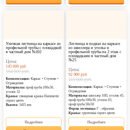
Уличная лестница на каркасе из
Лестница в подвал на каркасе
профильной трубы с площадкой
из швеллера и уголка и
в частный дом №102
профильной трубы на 2 этаж с
площадками в частный дом
№25
Цена:
145 000 руб.
Цена:
164 000 руб.
92 000 руб.
Комплектация:
Каркас + Ступени +
116 000 руб.
Ограждения
Комплектация:
Каркас + Ступени +
Материалы:
проф.труба 100х50,
Ограждения
уголок 32
Материалы:
швеллер 10П, уголок 45,
Краска:
глянцевая краска Hammerite
проф.труба 100х50, уголок 63,
серого цвета
проф.труба 50х50
Высота:
3435 мм
Форма лестницы:
Г - образная
Краска:
грунтовка серого цвета
Подробнее
Подробнее