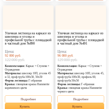
Уличная лестница на каркасе из
Уличная лестница на каркасе из
швеллера и уголка и
швеллера и уголка и
профильной трубы с площадкой
профильной трубы с площадкой
в частный дом №890
в частный дом №491
Цена:
Цена:
92 000 руб.
96 000 руб.
122 000 руб.
129 000 руб.
Комплектация:
Каркас + Ступени +
Комплектация:
Каркас + Ступени +
Ограждения
Ограждения
Материалы:
швеллер 10П, уголок 45
Материалы:
швеллер 10П, уголок 45,
и 32, проф.труба 100х50, 50х50
проф.труба 100х50, профиль 60,
Форма лестницы:
Г-образная
проф.труба 50х50
Краска:
глянцевая краска Hammerite
Форма лестницы:
Г-образная
коричневого цвета
Краска:
глянцевая краска Hammerite
черного цвета
Подробнее
Подробнее
Купить
Купить