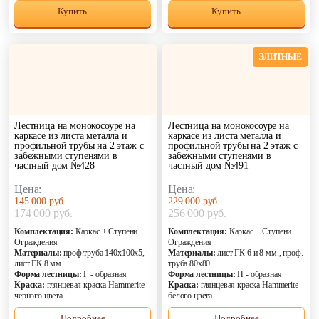
Купить
Купить
ЭЛИТНЫЕ
Лестница на монокосоуре на
Лестница на монокосоуре на
каркасе из листа металла и
каркасе из листа металла и
профильной трубы на 2 этаж с
профильной трубы на 2 этаж с
забежными ступенями в
забежными ступенями в
частный дом №428
частный дом №491
Цена:
Цена:
145 000 руб.
229 000 руб.
174 000 руб.
256 000 руб.
Комплектация:
Каркас + Ступени +
Комплектация:
Каркас + Ступени +
Ограждения
Ограждения
Материалы:
проф.труба 140х100х5,
Материалы:
лист ГК 6 и 8 мм., проф.
лист ГК 8 мм.
труба 80х80
Форма лестницы:
Г - образная
Форма лестницы:
П - образная
Краска:
глянцевая краска Hammerite
Краска:
глянцевая краска Hammerite
черного цвета
белого цвета
Подробнее
Подробнее