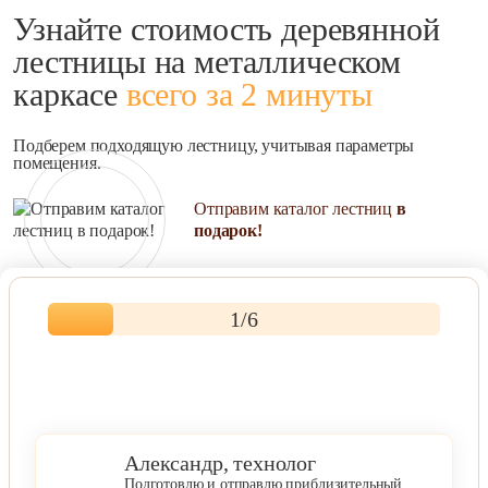
Обшивка лестни
стали
Узнайте стоимость деревянной
мдф
С балясинами
Отделка ступене
лестницы на металлическом
Стеклянные
ДПК
перила
каркасе
всего за 2 минуты
Отделка фанерой
С деревянными
ступенями
Подберем подходящую лестницу, учитывая параметры
помещения.
С подсветкой
Отправим каталог лестниц
в
Катало
подарок!
%
Распродаж
1
/6
Акции
Дизайнерские лестницы
Лидер продаж
Недорогие
Новинка
Александр, технолог
Хит продаж
Подготовлю и отправлю приблизительный
Эконом