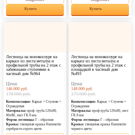
Купить
Купить
Лестница на монокосоуре на
Лестница на монокосоуре на
каркасе из листа металла и
каркасе из листа металла и
профильной трубы на 2 этаж с
профильной трубы на 2 этаж с
забежными ступенями в
площадкой в частный дом
частный дом №964
№493
Цена:
Цена:
146 000 руб.
148 000 руб.
178 000 руб.
175 000 руб.
Комплектация:
Каркас + Ступени +
Комплектация:
Каркас + Ступени +
Ограждения
Ограждения
Материалы:
проф. труба 120х80,
Материалы:
проф.труба 120х80, лист
80х80, лист ГК 8 мм.
ГК 8 мм.
Форма лестницы:
Г - образная
Форма лестницы:
Г - образная
Краска:
глянцевая краска Hammerite
Краска:
глянцевая краска Hammerite
серебристо-серого цвета
черного цвета