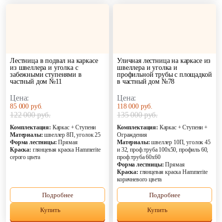
Лестница в подвал на каркасе
Уличная лестница на каркасе из
из швеллера и уголка с
швеллера и уголка и
забежными ступенями в
профильной трубы с площадкой
частный дом №11
в частный дом №78
Цена:
Цена:
85 000 руб.
118 000 руб.
122 000 руб.
135 000 руб.
Комплектация:
Каркас + Ступени
Комплектация:
Каркас + Ступени +
Материалы:
швеллер 8П, уголок 25
Ограждения
Форма лестницы:
Прямая
Материалы:
швеллер 10П, уголок 45
Краска:
глянцевая краска Hammerite
и 32, проф.труба 100х50, профиль 60,
серого цвета
проф.труба 60х60
Форма лестницы:
Прямая
Краска:
глянцевая краска Hammerite
коричневого цвета
Подробнее
Подробнее
Купить
Купить