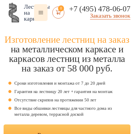
Лестницы
+7 (495) 478-06-07
0
на
Заказать звонок
каркасе
Изготовление лестниц на заказ
на металлическом каркасе
и
каркасов лестниц из металла
Помещение:
Тип
Стиль:
на заказ
от 58 000 руб.
лестницы:
Внутренние
Американский
Из рифленого
стиль
Чердачные
Сроки изготовления и монтажа от 7 до 20 дней
листа
В стиле арт деко
Чердачные на заказ
Гарантия на лестницу 20 лет + гарантия на монтаж
Технические
В стиле модерн
Чердачные
Складские
Отсутствие скрипов на протяжении 50 лет
винтовые
Классические
Уличные входные
Лестницы на
Современные
Все виды обшивки лестницы для частного дома из
веранду
Фасадные
В стиле лофт
металла деревом, террасной доской
Лестницы в эркер
Уличные 2 ступени
Под старину
Антресольные
Полувинтовые
Скандинавский
этажи
Компактные
стиль