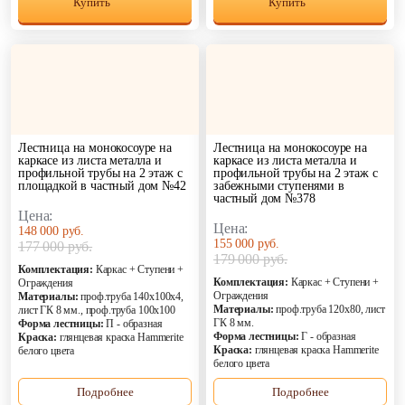
Купить
Купить
Лестница на монокосоуре на
Лестница на монокосоуре на
каркасе из листа металла и
каркасе из листа металла и
профильной трубы на 2 этаж с
профильной трубы на 2 этаж с
площадкой в частный дом №42
забежными ступенями в
частный дом №378
Цена:
Цена:
148 000 руб.
155 000 руб.
177 000 руб.
179 000 руб.
Комплектация:
Каркас + Ступени +
Комплектация:
Каркас + Ступени +
Ограждения
Ограждения
Материалы:
проф.труба 140х100х4,
Материалы:
проф.труба 120х80, лист
лист ГК 8 мм., проф.труба 100х100
ГК 8 мм.
Форма лестницы:
П - образная
Форма лестницы:
Г - образная
Краска:
глянцевая краска Hammerite
Краска:
глянцевая краска Hammerite
белого цвета
белого цвета
Подробнее
Подробнее