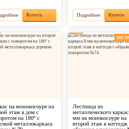
Купить
Купить
дробнее
Подробнее
ХИТ П
кас на монокосоуре на
Лестница из
рой этаж в дом с
металлического каркас
оротом на 180° с
мм на монокосоуре на
елкой металлокаркаса
второй этаж в коттедж 