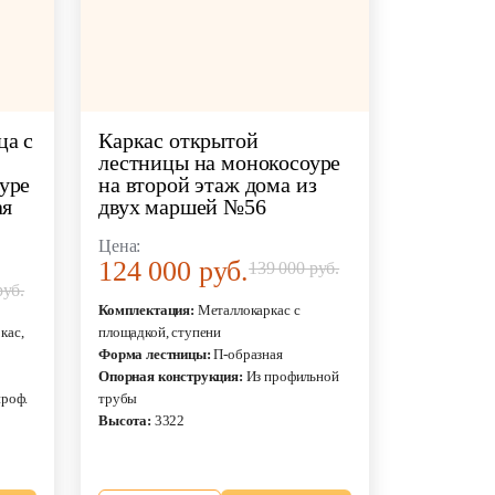
ца с
Каркас открытой
лестницы на монокосоуре
уре
на второй этаж дома из
ая
двух маршей №56
Цена:
124 000 руб.
139 000 руб.
руб.
Комплектация:
Металлокаркас с
кас,
площадкой, ступени
Форма лестницы:
П-образная
Опорная конструкция:
Из профильной
проф.
трубы
Высота:
3322