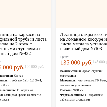
тница на каркасе из
Лестница открытого т
фильной трубы и листа
на ломанном косоуре и
алла на 2 этаж с
листа металла установ
ежными ступенями в
в частный дом №103
тный дом №932
Цена:
135 000 руб.
:
145 000 
6 000 руб.
196 000 руб.
Комплектация:
каркас, ступени,
лектация:
Каркас
ограждения
риалы:
проф. труба 140х100х4,
Материалы:
лист металла ГК 8 мм,
ГК 8 мм
лиственница паркетная
а лестницы:
Г - образная
Высота:
2880 мм
а:
Глянцевая краска Hammerite
Форма лестницы:
Г- образная с
о цвета
забежными ступенями