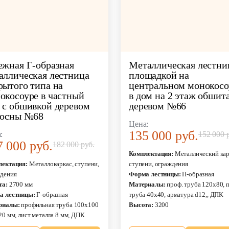
ежная Г-образная
Металлическая лестни
аллическая лестница
площадкой на
рытого типа на
центральном монокосо
окосоуре в частный
в дом на 2 этаж обшит
 с обшивкой деревом
деревом №66
сосны №68
Цена:
135 000 руб.
:
152 000 
7 000 руб.
182 000 руб.
Комплектация:
Металлический кар
лектация:
Металлокаркас, ступени,
ступени, ограждения
дения
Форма лестницы:
П-образная
та:
2700 мм
Материалы:
проф. труба 120х80, 
а лестницы:
Г-образная
труба 40х40, арматура d12,, ДПК
риалы:
профильная труба 100х100
Высота:
3200
20 мм, лист металла 8 мм, ДПК