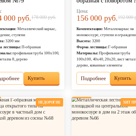
евом №79
образная с поворотом
:
Цена:
4 000 руб.
156 000 руб.
178 000 руб.
192 000 
лектация:
Металлический каркас,
Комплектация:
Металлокаркас на
дение, ступени
монокосоуре, ступени и ограждени
та:
3200 мм
Высота:
3200
а лестницы:
П-образная
Форма лестницы:
Г-образная
риалы:
профильная труба 100х100,
Материалы:
Профильная труба
металла 8, дерево
100х100, 40х40, 20х20, лист металл
дерево, кованные элементы
Купить
Купить
дробнее
Подробнее
НЕДОРОГИЕ
ХИТ П