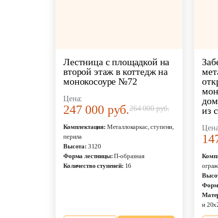
Лестница с площадкой на
Заб
второй этаж в коттедж на
мет
монокосоуре №72
отк
мон
Цена:
дом
247 000 руб.
264 000 руб.
из 
Комплектация:
Металлокаркас, ступени,
Цена
14
перила
Высота:
3120
Форма лестницы:
П-образная
Комп
Количество ступеней:
16
ограж
Высо
Форм
Мате
и 20х