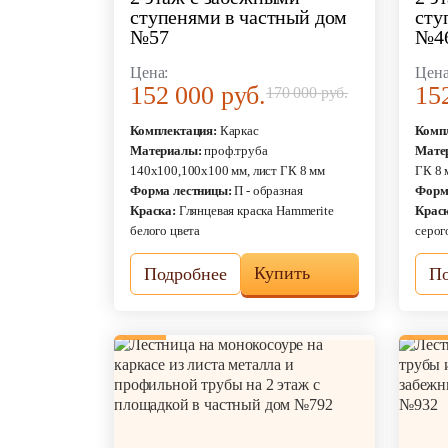
Межэтажные лестницы
ступенями в частный дом
сту
№57
№4
Цена:
Цена
152 000 руб.
15
170 000 руб.
Комплектация:
Каркас
Комп
Материалы:
проф.труба
Мате
140х100,100х100 мм, лист ГК 8 мм
ГК 8 
Форма лестницы:
П - образная
Форм
Краска:
Глянцевая краска Hammerite
Краск
белого цвета
серог
Купить
Подробнее
По