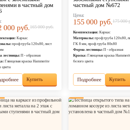
пенями в частный дом
частный дом №672
6
Цена:
155 000 руб.
:
175 000 
2 000 руб.
165 000 руб.
Комплектация:
Каркас
лектация:
Каркас
Материалы:
проф.труба 120х80, л
риалы:
проф.труба 120х80, лист
ГК 8 мм, проф.труба 80х80
мм
Форма лестницы:
П - образная
а лестницы:
П - образная
Краска:
Глянцевая краска Hammeri
а:
Глянцевая краска Hammerite
белого цвета
о цвета
Купить
Купить
дробнее
Подробнее