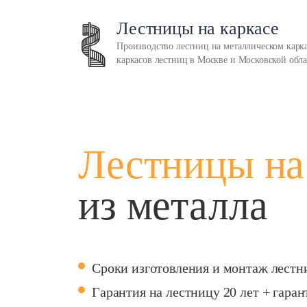
Лестницы на каркасе
Производство лестниц на металлическом карка
каркасов лестниц в Москве и Московской обл
Лестницы на
из металла
Помещение:
Ти
Внутренние
Из р
Чердачные
Тех
Чердачные на заказ
Скл
Сроки изготовления и монтаж лестниц
Чердачные винтовые
Ули
Лестницы на веранду
Фас
Гарантия на лестницу 20 лет + гара
Лестницы в эркер
Улич