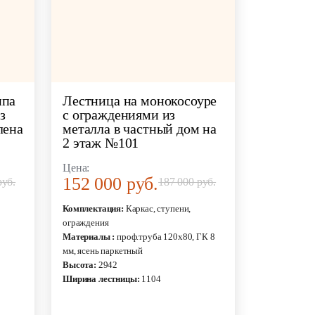
ипа
Лестница на монокосоуре
з
с ограждениями из
лена
металла в частный дом на
2 этаж №101
Цена:
152 000 руб.
руб.
187 000 руб.
Комплектация:
Каркас, ступени,
ограждения
Материалы :
проф.труба 120х80, ГК 8
мм, ясень паркетный
Высота:
2942
Ширина лестницы:
1104