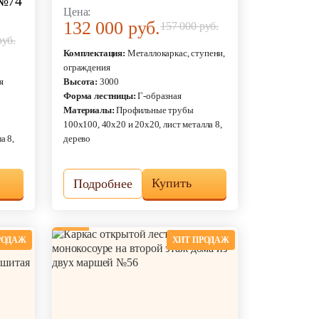
 №74
Цена:
132 000 руб.
157 000 руб.
руб.
Комплектация:
Металлокаркас, ступени,
ограждения
я
Высота:
3000
Форма лестницы:
Г-образная
Материалы:
Профильные трубы
100х100, 40х20 и 20х20, лист металла 8,
а 8,
дерево
Купить
Подробнее
РОДАЖ
ХИТ ПРОДАЖ