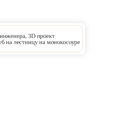
Недорогие
Новинка
Хит продаж
Эконом
Элитные
 инженера, 3D проект
уб
на лестницу на монокосоуре