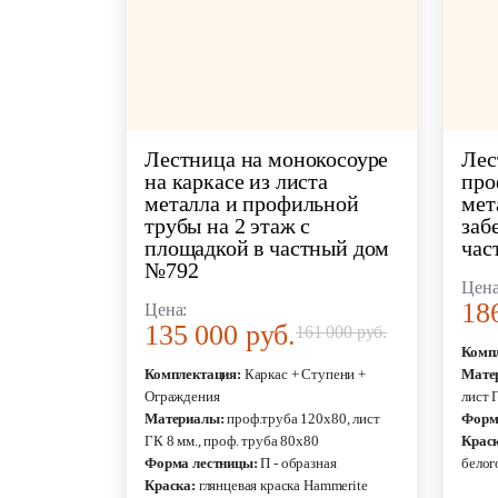
Лестница на монокосоуре
Лес
на каркасе из листа
про
металла и профильной
мет
трубы на 2 этаж с
заб
площадкой в частный дом
час
№792
Цена
18
Цена:
135 000 руб.
161 000 руб.
Комп
Комплектация:
Каркас + Ступени +
Мате
Ограждения
лист 
Материалы:
проф.труба 120х80, лист
Форм
ГК 8 мм., проф. труба 80х80
Краск
Форма лестницы:
П - образная
белог
Краска:
глянцевая краска Hammerite