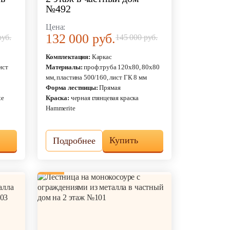
№492
Цена:
132 000 руб.
руб.
145 000 руб.
Комплектация:
Каркас
ист
Материалы:
проф.труба 120х80, 80х80
мм, пластина 500/160, лист ГК 8 мм
Форма лестницы:
Прямая
te
Краска:
черная глянцевая краска
Hammerite
Купить
Подробнее