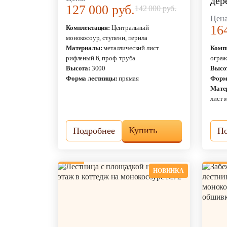
дер
127 000 руб.
142 000 руб.
Цена
16
Комплектация:
Центральный
монокосоур, ступени, перила
Материалы:
металлический лист
Комп
рифленый 6, проф. труба
ограж
Высота:
3000
Высо
Форма лестницы:
прямая
Форм
Мате
лист 
Купить
Подробнее
По
НОВИНКА