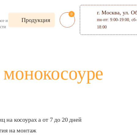
г. Москва, ул. О
0
Продукция
пн-пт: 9:00-19:00, сб-
се и
асти
18:00
 монокосоуре
п лестницы:
Стиль:
ифленого листа
Американский стиль
нические
В стиле арт деко
адские
В стиле модерн
 на косоурах а от 7 до 20 дней
чные входные
Классические
адные
Современные
нтия на монтаж
ные 2 ступени
В стиле лофт