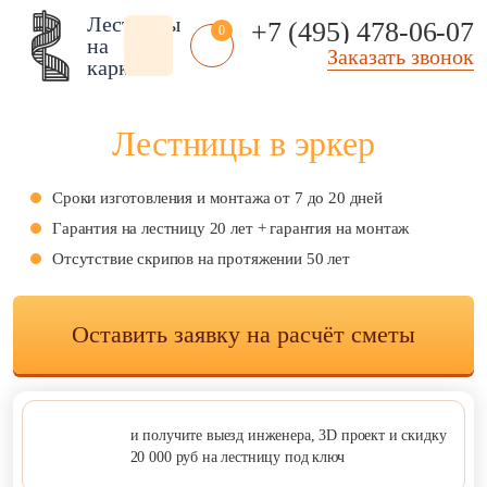
Лестницы
+7 (495) 478-06-07
0
на
Заказать звонок
каркасе
Лестницы в эркер
Сроки изготовления и монтажа от 7 до 20 дней
Помещение:
Тип
Стиль:
Гарантия на лестницу 20 лет + гарантия на монтаж
лестницы:
Отсутствие скрипов на протяжении 50 лет
Внутренние
Американский
Из рифленого
стиль
Чердачные
листа
В стиле арт деко
Чердачные на заказ
Оставить заявку на расчёт сметы
Технические
В стиле модерн
Чердачные
Складские
винтовые
Классические
Уличные входные
Лестницы на
Современные
веранду
Фасадные
В стиле лофт
Лестницы в эркер
Уличные 2 ступени
и получите
выезд инженера, 3D проект
и скидку
Под старину
20 000 руб
на лестницу под ключ
Антресольные
Полувинтовые
Скандинавский
этажи
Компактные
стиль