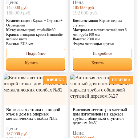
Обшивка лестни
стали
Цена:
Цена:
мдф
142 000 руб.
185 000 руб.
С балясинами
168 000 руб.
192 000 руб.
Отделка ступене
Стеклянные
ДПК
Комплектация:
Каркас + Ступени +
Комплектация:
Каркас, перила,
перила
Ограждения
ступени
Отделка фанерой
Материалы:
проф. труба 80х80
Материалы:
металлический лист 6
С деревянными
Краска:
глянцевая краска Hammerite
мм, труба 100 мм
черного цвета
Высота:
2800 мм
ступенями
Высота:
2323 мм
Форма лестницы:
круглая
С подсветкой
Подробнее
Подробнее
Купить
Купить
Катало
%
Распродаж
НОВИНКА
НОВИНКА
Акции
Дизайнерские лестницы
Лидер продаж
Винтовая лестница на второй
Винтовая лестница в частный
этаж в дом на опорных
дом изготовлена из каркаса
Недорогие
металлических столбах №82
трубы с обшивкой ступеней
деревом №27
Новинка
Цена:
Хит продаж
Цена:
187 000 руб.
Эконом