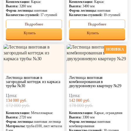
Комплектация:
Каркас
Комплектация:
Каркас
Высота:
3280 мм
Высота:
3490 мм
Форма лестницы:
винтовая
Форма лестницы:
винтовая
Количество ступеней:
17 ступеней
Количество ступеней:
19 ступеней
Подробнее
Подробнее
Купить
Купить
НОВИНКА
Лестница винтовая в
Лестница винтовая
загородный коттедж из каркаса
комбинированная в
трубы №30
двухуровневую квартиру №29
Цена:
Цена:
134 000 руб.
142 000 руб.
172 000 руб.
178 000 руб.
Комплектация:
Металлокаркас
Комплектация:
Каркас, ограждения
Высота:
2720 мм
Высота:
3300 мм
Форма лестницы:
винтовая лестница
Форма лестницы:
винтовая
Материалы:
труба d100, лист металла
комбинированная
8 мм
Количество ступеней:
18 ступени