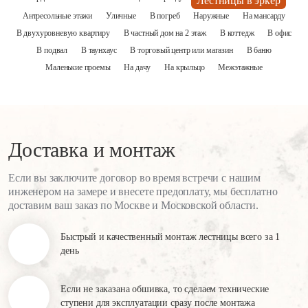
Лестницы в эркер
Антресольные этажи
Уличные
В погреб
Наружные
На мансарду
В двухуровневую квартиру
В частный дом на 2 этаж
В коттедж
В офис
В подвал
В таунхаус
В торговый центр или магазин
В баню
Маленькие проемы
На дачу
На крыльцо
Межэтажные
Доставка и монтаж
Если вы заключите договор во время встречи с нашим
инженером на замере и внесете предоплату, мы бесплатно
доставим ваш заказ по Москве и Московской области.
Быстрый и качественный
монтаж лестницы всего за 1
день
Если не заказана обшивка, то сделаем технические
ступени для эксплуатации сразу после монтажа