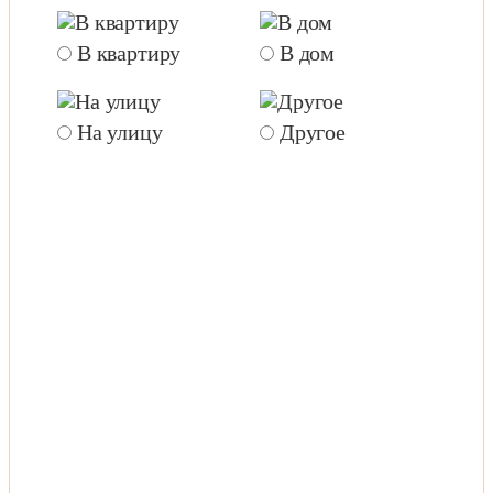
В квартиру
В дом
(
На улицу
Другое
д
(
ц
к