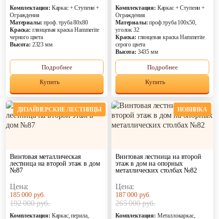
Обшивка лестни
стали
Комплектация:
Каркас + Ступени +
Комплектация:
Каркас + Ступени +
мдф
С балясинами
Ограждения
Ограждения
Отделка ступене
Материалы:
проф. труба 80х80
Материалы:
проф.труба 100х50,
Стеклянные
Краска:
глянцевая краска Hammerite
уголок 32
ДПК
перила
черного цвета
Краска:
глянцевая краска Hammerite
Отделка фанерой
Высота:
2323 мм
серого цвета
Высота:
3435 мм
С деревянными
ступенями
Подробнее
Подробнее
С подсветкой
Купить
Купить
Катало
ДИЗАЙНЕРСКИЕ ЛЕСТНИЦЫ
НОВИНКА
%
Распродаж
Акции
Винтовая металлическая
Винтовая лестница на второй
Дизайнерские лестницы
лестница на второй этаж в дом
этаж в дом на опорных
№87
металлических столбах №82
Лидер продаж
Недорогие
Цена:
Цена:
185 000 руб.
187 000 руб.
Новинка
192 000 руб.
265 000 руб.
Хит продаж
Комплектация:
Каркас, перила,
Комплектация:
Металлокаркас,
Эконом