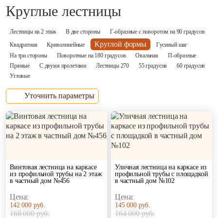
С забежными
Круглые лестницы
Прямые
Каркас:
ступенями
С двумя пролета
Пожарные и
Зигзаг
Лестницы 270
Лестницы на 2 этаж
В две стороны
Г-образные с поворотом на 90 градусов
эвакуационные
Из ПВЛ
55 градусов
Круглой формы
Квадратная
Криволинейные
Гусиный шаг
Консольная
60 градусов
Ограждение:
На три стороны
Поворотные на 180 градусов
Овальная
П-образные
Консольно-
Угловые
Прямые
С двумя пролетами
Лестницы 270
55 градусов
60 градусов
подвесная
Без балясин и
Угловые
Из профильной
поручней
Материал
трубы
ступеней:
Без ограждений и
Уточнить параметры
Из стального листа
поручней
Обшивка каркаса
металла
Деревянные
из бука
Из швеллера и
перила
Обшивка дерево
уголка
Кованые перила
из дуба
На монокосоуре
Металлические
Обшивка
На опорном столбе
перила
металлокаркаса и
Винтовая лестница на каркасе
Уличная лестница на каркасе из
На больцах
На тросах
из профильной трубы на 2 этаж
профильной трубы с площадкой
лиственницы
На тетивах
Ограждения с двух
в частный дом №456
в частный дом №102
Обшивка каркаса
сторон
Сварные из
из сосны
Цена:
Цена:
металла
Перила из
142 000 руб.
145 000 руб.
Обшивка из ясен
нержавеющей
168 000 руб.
164 000 руб.