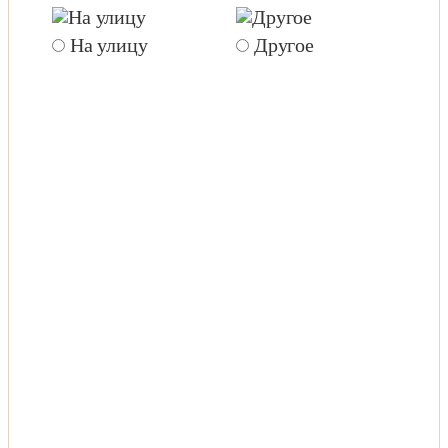
(
На улицу
Другое
д
(
ц
к