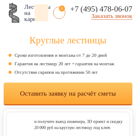
Лестницы
+7 (495) 478-06-07
0
на
Заказать звонок
каркасе
Круглые лестницы
Сроки изготовления и монтажа от 7 до 20 дней
Помещение:
Тип
Стиль:
Гарантия на лестницу 20 лет + гарантия на монтаж
лестницы:
Отсутствие скрипов на протяжении 50 лет
Внутренние
Американский
Из рифленого
стиль
Чердачные
листа
В стиле арт деко
Чердачные на заказ
Оставить заявку на расчёт сметы
Технические
В стиле модерн
Чердачные
Складские
винтовые
Классические
Уличные входные
Лестницы на
Современные
веранду
Фасадные
В стиле лофт
Лестницы в эркер
Уличные 2 ступени
и получите
выезд инженера, 3D проект
и скидку
Под старину
20 000 руб
на круглую лестницу под ключ
Антресольные
Полувинтовые
Скандинавский
этажи
Компактные
стиль