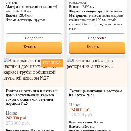
ступени
ограждения
Элитные
Материалы:
металлический лист 6
Высота:
2800 мм
мм, труба 100 мм
Форма лестницы:
круглая винтовая
Высота:
2800 мм
Материалы:
металлические опорные
Форма лестницы:
круглая
стойки диаметром 100 мм, труба
круглая 30 мм и 15 мм, дерево ясень,
стекло
Подробнее
Подробнее
Купить
Купить
пн-пт: 9:00-19:00 , сб-вс: 9:00-18:00
НОВИНКА
Винтовая лестница в частный
Лестница винтовая в ресторан
дом изготовлена из каркаса
на 2 этаж №32
трубы с обшивкой ступеней
деревом №27
Цена:
134 000 руб.
Цена:
176 000 руб.
242 000 руб.
Комплектация:
Каркас
276 000 руб.
Высота:
3280 мм
Комплектация:
Каркас, ступени,