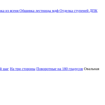
ка из ясеня
Обшивка лестницы мдф
Отделка ступеней ДПК
й шаг
На три стороны
Поворотные на 180 градусов
Овальная