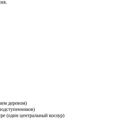
ия.
аем деревом)
подступенников)
ре (один центральный косоур)