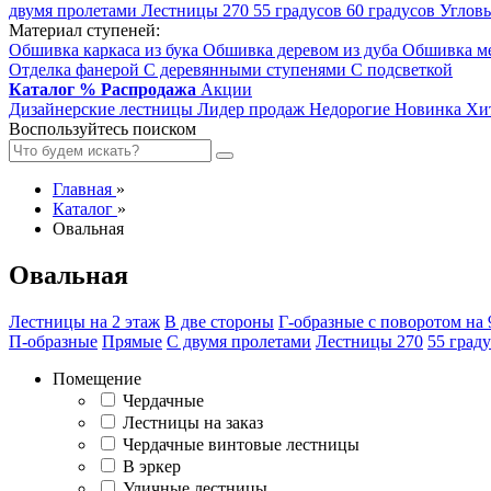
двумя пролетами
Лестницы 270
55 градусов
60 градусов
Углов
Материал ступеней:
Обшивка каркаса из бука
Обшивка деревом из дуба
Обшивка ме
Отделка фанерой
С деревянными ступенями
С подсветкой
Каталог
%
Распродажа
Акции
Дизайнерские лестницы
Лидер продаж
Недорогие
Новинка
Хи
Воспользуйтесь поиском
Главная
»
Каталог
»
Овальная
Овальная
Лестницы на 2 этаж
В две стороны
Г-образные с поворотом на 
П-образные
Прямые
С двумя пролетами
Лестницы 270
55 град
Помещение
Чердачные
Лестницы на заказ
Чердачные винтовые лестницы
В эркер
Уличные лестницы