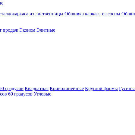
ые
таллокаркаса из лиственницы
Обшивка каркаса из сосны
Обшив
т продаж
Эконом
Элитные
90 градусов
Квадратная
Криволинейные
Круглой формы
Гусины
усов
60 градусов
Угловые