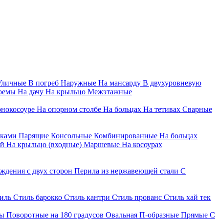
Уличные
В погреб
Наружные
На мансарду
В двухуровневую
оемы
На дачу
На крыльцо
Межэтажные
онокосоуре
На опорном столбе
На больцах
На тетивах
Сварные
ками
Парящие
Консольные
Комбинированные
На больцах
ей
На крыльцо (входные)
Маршевые
На косоурах
ждения с двух сторон
Перила из нержавеющей стали
С
иль
Стиль барокко
Стиль кантри
Стиль прованс
Стиль хай тек
ны
Поворотные на 180 градусов
Овальная
П-образные
Прямые
С