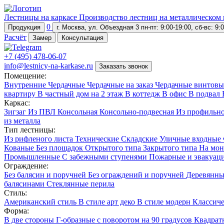
Лестницы на каркасе
Производство лестниц на металлическом 
0
Продукция
г. Москва, ул. Объездная 3
пн-пт: 9:00-19:00, сб-вс: 9:
Расчёт
Замер
Консультация
+7 (495) 478-06-07
info@lestnicy-na-karkase.ru
Заказать звонок
Помещение:
Внутренние
Чердачные
Чердачные на заказ
Чердачные винтовы
квартиру
В частный дом на 2 этаж
В коттедж
В офис
В подвал
Каркас:
Зигзаг
Из ПВЛ
Консольная
Консольно-подвесная
Из профильн
из металла
Тип лестницы:
Из рифленого листа
Технические
Складские
Уличные входные
Кованые
Без площадок
Открытого типа
Закрытого типа
На мон
Промышленные
С забежными ступенями
Пожарные и эвакуац
Ограждение:
Без балясин и поручней
Без ограждений и поручней
Деревянны
балясинами
Стеклянные перила
Стиль:
Американский стиль
В стиле арт деко
В стиле модерн
Классич
Форма:
В две стороны
Г-образные с поворотом на 90 градусов
Квадрат