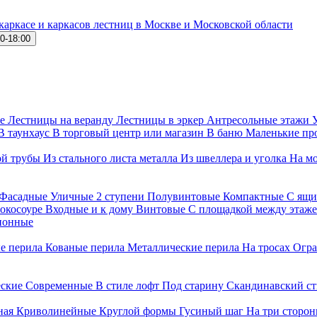
каркасе и каркасов лестниц в Москве и Московской области
00-18:00
е
Лестницы на веранду
Лестницы в эркер
Антресольные этажи
В таунхаус
В торговый центр или магазин
В баню
Маленькие пр
ой трубы
Из стального листа металла
Из швеллера и уголка
На м
Фасадные
Уличные 2 ступени
Полувинтовые
Компактные
С ящи
окосоуре
Входные и к дому
Винтовые
С площадкой между этаж
ионные
е перила
Кованые перила
Металлические перила
На тросах
Огра
еские
Современные
В стиле лофт
Под старину
Скандинавский ст
ная
Криволинейные
Круглой формы
Гусиный шаг
На три сторо