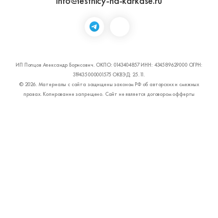
info@lestnicy-na-karkase.ru
ИП Попцов Александр Борисович. ОКПО: 0143404857 ИНН: 434589629000 ОГРН:
319435000001575 ОКВЭД: 25.11.
© 2026. Материалы с сайта защищены законом РФ об авторских и смежных
правах. Копирование запрещено. Сайт не является договором офферты