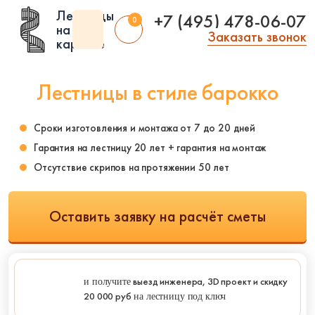
Лестницы
+7 (495) 478-06-07
0
на
Заказать звонок
каркасе
Лестницы в стиле барокко
Сроки изготовления и монтажа от 7 до 20 дней
Помещение:
Тип
Стиль:
Гарантия на лестницу 20 лет + гарантия на монтаж
лестницы:
Отсутствие скрипов на протяжении 50 лет
Внутренние
Американский
Из рифленого
стиль
Чердачные
листа
В стиле арт деко
Чердачные на заказ
Оставить заявку на расчёт сметы
Технические
В стиле модерн
Чердачные
Складские
винтовые
Классические
Уличные входные
Лестницы на
Современные
веранду
Фасадные
В стиле лофт
выезд инженера, 3D проект
и скидку
Лестницы в эркер
Уличные 2 ступени
и получите
Под старину
20 000 руб
на лестницу под ключ
Антресольные
Полувинтовые
Скандинавский
этажи
Компактные
стиль