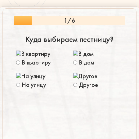
Элитные
1
/6
Куда выбираем лестницу?
В квартиру
В дом
пн-пт: 9:00-19:00 , сб-вс: 9:00-18:00
(
На улицу
Другое
д
(
к