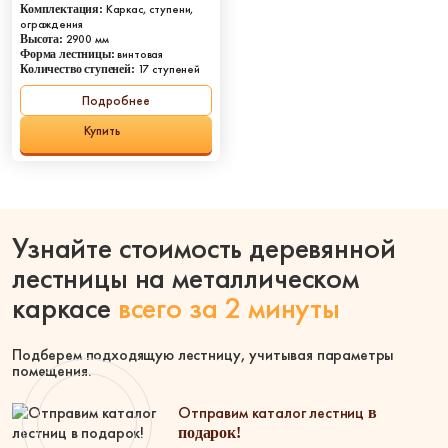
Обшивка лестни
стали
Каркас, ступени,
Комплектация:
мдф
ограждения
С балясинами
2900 мм
Высота:
Отделка ступене
Стеклянные
винтовая
Форма лестницы:
ДПК
17 ступеней
Количество ступеней:
перила
Отделка фанерой
Подробнее
С деревянными
ступенями
Купить
С подсветкой
Катало
Узнайте стоимость деревянной
%
Распродаж
лестницы на металлическом
Акции
каркасе
всего за 2 минуты
Дизайнерские лестницы
Подберем подходящую лестницу, учитывая параметры
Лидер продаж
помещения.
Недорогие
Новинка
Отправим каталог лестниц
в
Хит продаж
подарок!
Эконом