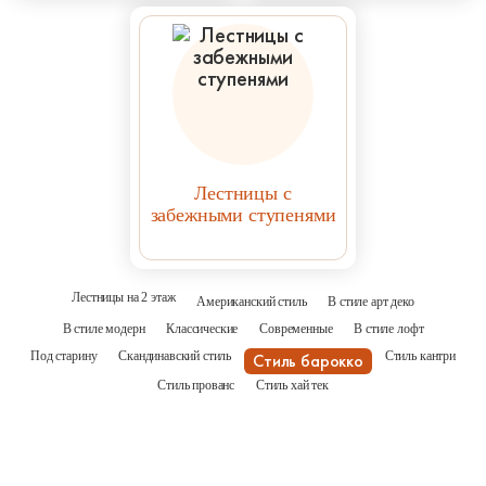
Лестницы с
забежными ступенями
Лестницы на 2 этаж
Американский стиль
В стиле арт деко
В стиле модерн
Классические
Современные
В стиле лофт
Под старину
Скандинавский стиль
Стиль кантри
Стиль барокко
Стиль прованс
Стиль хай тек