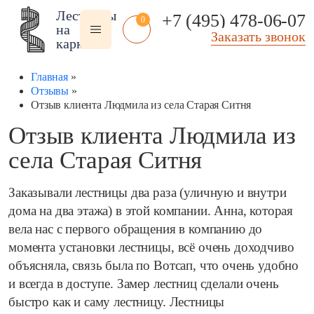
Лестницы
+7 (495) 478-06-07
0
на
Заказать звонок
каркасе
Главная
»
Отзывы
»
Отзыв клиента Людмила из села Старая Ситня
Отзыв клиента Людмила из
Помещение:
Тип
Стиль:
села Старая Ситня
лестницы:
Внутренние
Американский
Из рифленого
стиль
Чердачные
Заказывали лестницы два раза (уличную и внутри
листа
В стиле арт деко
Чердачные на заказ
дома на два этажа) в этой компании. Анна, которая
Технические
В стиле модерн
Чердачные
вела нас с первого обращения в компанию до
Складские
винтовые
Классические
момента установки лестницы, всё очень доходчиво
Уличные входные
Лестницы на
Современные
объясняла, связь была по Вотсап, что очень удобно
веранду
Фасадные
В стиле лофт
Лестницы в эркер
Уличные 2 ступени
и всегда в доступе. Замер лестниц сделали очень
Под старину
Антресольные
Полувинтовые
Скандинавский
быстро как и саму лестницу. Лестницы
этажи
Компактные
стиль