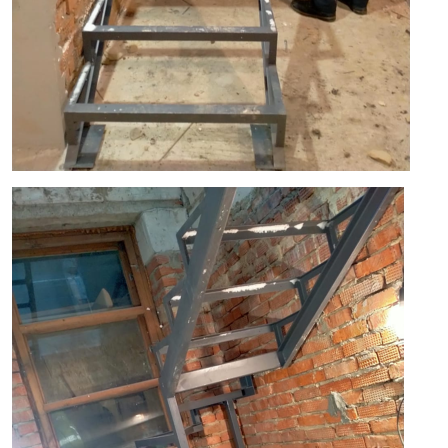
С забежными
Прямые
Каркас:
ступенями
С двумя пролета
Пожарные и
Зигзаг
Лестницы 270
эвакуационные
Из ПВЛ
55 градусов
Консольная
60 градусов
Ограждение:
Консольно-
Угловые
подвесная
Без балясин и
Из профильной
поручней
Материал
трубы
ступеней:
Без ограждений и
Из стального листа
поручней
Обшивка каркаса
металла
Деревянные
из бука
Из швеллера и
перила
Обшивка дерево
уголка
Кованые перила
из дуба
На монокосоуре
Металлические
Обшивка
На опорном столбе
перила
металлокаркаса и
На больцах
На тросах
лиственницы
На тетивах
Ограждения с двух
Обшивка каркаса
сторон
Сварные из
из сосны
металла
Перила из
Обшивка из ясен
нержавеющей