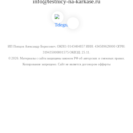
info@lestnicy-na-karkase.ru
ИП Попцов Александр Борисович. ОКПО: 0143404857 ИНН: 434589629000 ОГРН:
319435000001575 ОКВЭД: 25.11.
© 2026. Материалы с сайта защищены законом РФ об авторских и смежных правах.
Копирование запрещено. Сайт не является договором офферты