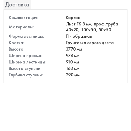
Доставка
Элитные
Комплектация:
Каркас
Лист ГК 8 мм, проф.труба
Материалы:
40х20, 100х50, 50х50
Форма лестницы:
П - образная
Краска:
Грунтовка серого цвета
Высота:
3770 мм
Ширина проема:
978 мм
пн-пт: 9:00-19:00 , сб-вс: 9:00-18:00
Ширина лестницы:
910 мм
Высота ступени:
163 мм
Глубина ступени:
290 мм