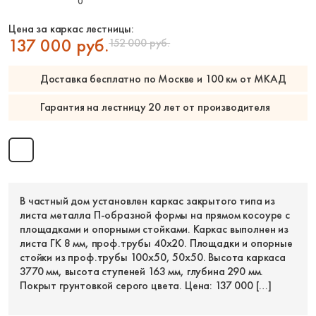
ступенями
Прямые
Каркас:
Пожарные и
Цена за каркас лестницы:
С двумя пролета
эвакуационные
137 000 руб.
152 000 руб.
Зигзаг
Лестницы 270
Из ПВЛ
55 градусов
Ограждение:
Консольная
Доставка бесплатно по Москве и 100 км от МКАД
60 градусов
Консольно-
Без балясин и
Угловые
подвесная
Гарантия на лестницу 20 лет от производителя
поручней
Из профильной
Материал
Без ограждений и
трубы
ступеней:
поручней
Из стального листа
Деревянные перила
0
Обшивка каркас
металла
Кованые перила
из бука
Из швеллера и
Металлические
Обшивка дерево
уголка
В частный дом установлен каркас закрытого типа из
перила
из дуба
На монокосоуре
листа металла П-образной формы на прямом косоуре с
На тросах
Обшивка
площадками и опорными стойками. Каркас выполнен из
На опорном столбе
Ограждения с двух
металлокаркаса 
листа ГК 8 мм, проф.трубы 40х20. Площадки и опорные
На больцах
сторон
лиственницы
стойки из проф.трубы 100х50, 50х50. Высота каркаса
На тетивах
Перила из
Обшивка каркас
3770 мм, высота ступеней 163 мм, глубина 290 мм.
Сварные из
нержавеющей
из сосны
Покрыт грунтовкой серого цвета. Цена: 137 000 […]
металла
стали
Обшивка из ясен
С балясинами