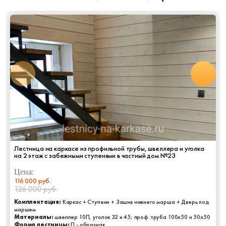
Лестница на каркасе из профильной трубы, швеллера и уголка
на 2 этаж с забежными ступенями в частный дом №23
Цена:
116 000 руб.
126 000 руб.
Комплектация:
Каркас + Ступени + Зашив нижнего марша + Дверь под
маршем
Материалы:
швеллер 10П, уголок 32 и 45; проф.труба 100х50 и 50х50
Форма лестницы:
П - образная