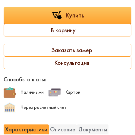
Обшивка лестн
Стеклянные перила
мдф
Отделка ступене
Купить
ДПК
Отделка фанеро
В корзину
С деревянными
ступенями
С подсветкой
Заказать замер
Консультация
Катал
%
Распрода
Способы оплаты:
Акции
Наличными
Картой
Дизайнерские лестницы
Через расчетный счет
Лидер продаж
Недорогие
Новинка
Хит продаж
Характеристики
Описание
Документы
Эконом