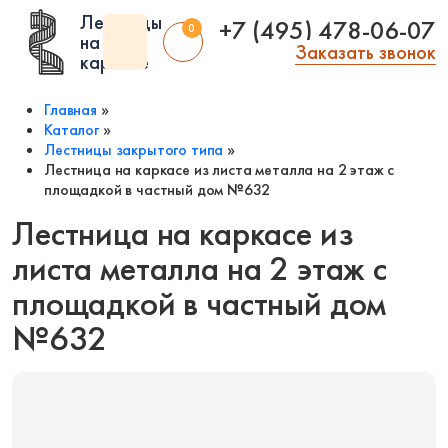
Лестницы
+7 (495) 478-06-07
0
на
Заказать звонок
каркасе
Главная
»
Каталог
»
Лестницы закрытого типа
»
Лестница на каркасе из листа металла на 2 этаж с
площадкой в частный дом №632
Помещение:
Тип лестницы:
Стиль:
Лестница на каркасе из
Внутренние
Из рифленого
Американский
листа металла на 2 этаж с
листа
стиль
Чердачные
Технические
В стиле арт деко
площадкой в частный дом
Чердачные на заказ
Складские
В стиле модерн
Чердачные
№632
винтовые
Уличные входные
Классические
Лестницы на
Фасадные
Современные
веранду
Уличные 2 ступени
В стиле лофт
Лестницы в эркер
Полувинтовые
Под старину
Антресольные
Компактные
Скандинавский
этажи
стиль