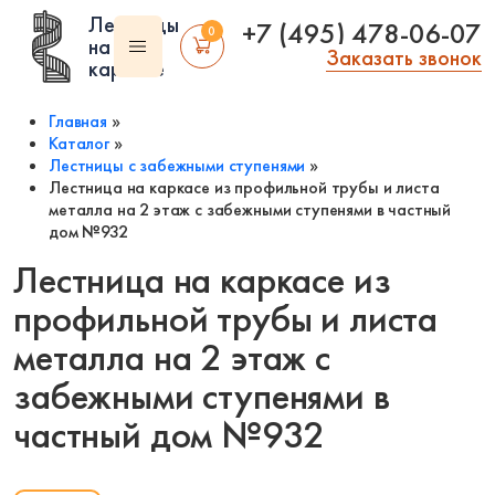
Лестницы
+7 (495) 478-06-07
0
на
Заказать звонок
каркасе
Главная
»
Каталог
»
Лестницы с забежными ступенями
»
Лестница на каркасе из профильной трубы и листа
металла на 2 этаж с забежными ступенями в частный
Помещение:
дом №932
Тип
Стиль:
лестницы:
Лестница на каркасе из
Внутренние
Американский
Из рифленого
стиль
Чердачные
профильной трубы и листа
листа
В стиле арт деко
Чердачные на заказ
Технические
металла на 2 этаж с
В стиле модерн
Чердачные
Складские
винтовые
Классические
забежными ступенями в
Уличные входные
Лестницы на
Современные
веранду
Фасадные
частный дом №932
В стиле лофт
Лестницы в эркер
Уличные 2 ступени
Под старину
Антресольные
Полувинтовые
Скандинавский
этажи
Компактные
стиль