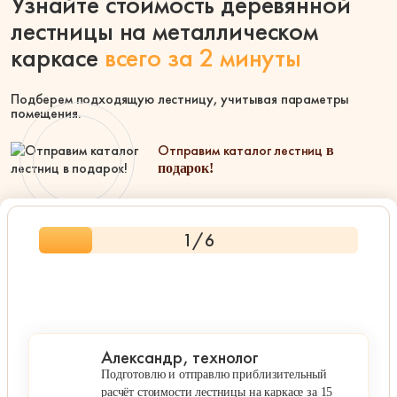
Узнайте стоимость деревянной
Элитные
лестницы на металлическом
каркасе
всего за 2 минуты
Подберем подходящую лестницу, учитывая параметры
помещения.
Отправим каталог лестниц
в
подарок!
пн-пт: 9:00-19:00 , сб-вс: 9:00-18:00
1
/6
Александр, технолог
Подготовлю и отправлю приблизительный
расчёт стоимости лестницы на каркасе за 15