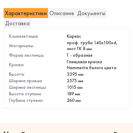
Обшивка лестни
стали
мдф
С балясинами
Характеристики
Описание
Документы
Отделка ступене
Стеклянные
ДПК
Доставка
перила
Отделка фанерой
С деревянными
Комплектация:
Каркас
ступенями
проф. труба 140х100х4,
Материалы:
С подсветкой
лист ГК 8 мм
Форма лестницы:
Г - образная
Глянцевая краска
Катало
Краска:
Hammerite белого цвета
%
Высота:
3395 мм
Распродаж
Ширина проема:
2575 мм
Акции
Ширина лестницы:
1015 мм
Высота ступени:
189 мм
Дизайнерские лестницы
Глубина ступени:
260 мм
Лидер продаж
Недорогие
Новинка
Хит продаж
Эконом