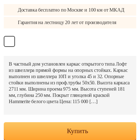
С забежными
Прямые
Каркас:
ступенями
Доставка бесплатно по Москве и 100 км от МКАД
С двумя пролета
Пожарные и
Зигзаг
Лестницы 270
Гарантия на лестницу 20 лет от производителя
эвакуационные
Из ПВЛ
55 градусов
Консольная
60 градусов
Ограждение:
4.3
Консольно-
Угловые
подвесная
Без балясин и
Из профильной
поручней
Материал
трубы
ступеней:
Без ограждений и
В частный дом установлен каркас открытого типа Лофт
Из стального листа
поручней
из швеллера прямой формы на опорных стойках. Каркас
Обшивка каркаса
металла
Деревянные
выполнен из швеллера 10П и уголка 45 и 32. Опорные
из бука
Из швеллера и
перила
стойки выполнены из проф.трубы 50х50. Высота каркаса
Обшивка дерево
уголка
Кованые перила
2711 мм. Ширина проема 975 мм. Высота ступеней 181
из дуба
На монокосоуре
мм, глубина 250 мм. Покрыт глянцевой краской
Металлические
Обшивка
Hammerite белого цвета Цена: 115 000 […]
На опорном столбе
перила
металлокаркаса и
На больцах
На тросах
лиственницы
На тетивах
Ограждения с двух
Обшивка каркаса
сторон
Сварные из
из сосны
Купить
металла
Перила из
Обшивка из ясен
нержавеющей