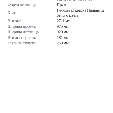
Форма лестницы:
Прямая
Элитные
Глянцевая краска Hammerite
Краска:
белого цвета
Высота:
2711 мм
Ширина проема:
975 мм
Ширина лестницы:
920 мм
Высота ступени:
181 мм
Глубина ступени:
250 мм
пн-пт: 9:00-19:00 , сб-вс: 9:00-18:00