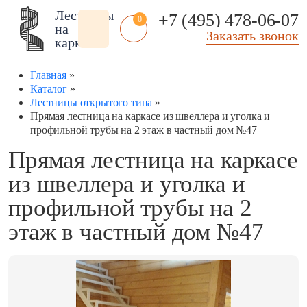
Лестницы
+7 (495) 478-06-07
0
на
Заказать звонок
каркасе
Главная
»
Каталог
»
Лестницы открытого типа
»
Прямая лестница на каркасе из швеллера и уголка и
профильной трубы на 2 этаж в частный дом №47
Помещение:
Тип
Стиль:
Прямая лестница на каркасе
лестницы:
Внутренние
Американский
из швеллера и уголка и
Из рифленого
стиль
Чердачные
листа
В стиле арт деко
Чердачные на заказ
профильной трубы на 2
Технические
В стиле модерн
Чердачные
этаж в частный дом №47
Складские
винтовые
Классические
Уличные входные
Лестницы на
Современные
веранду
Фасадные
В стиле лофт
Лестницы в эркер
Уличные 2 ступени
Под старину
Антресольные
Полувинтовые
Скандинавский
этажи
Компактные
стиль